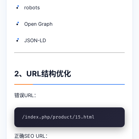
robots
Open Graph
JSON-LD
2、URL结构优化
错误URL：
/index.php/product/15.html
正确SEO URL：