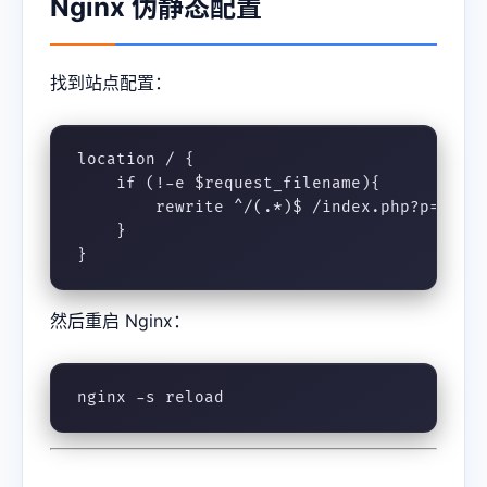
Nginx 伪静态配置
找到站点配置：
location / {

    if (!-e $request_filename){

        rewrite ^/(.*)$ /index.php?p=$1 la
    }

}
然后重启 Nginx：
nginx -s reload