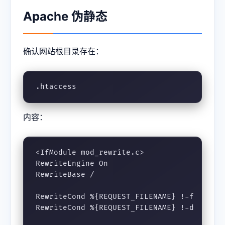
Apache 伪静态
确认网站根目录存在：
.htaccess
内容：
<IfModule mod_rewrite.c>

RewriteEngine On

RewriteBase /

RewriteCond %{REQUEST_FILENAME} !-f

RewriteCond %{REQUEST_FILENAME} !-d
