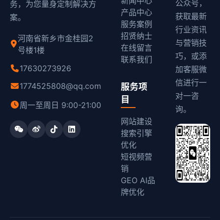
新闻中心
公众号，
务，为您量身定制解决方
产品中心
获取最新
案。
服务案例
行业资讯
招贤纳士
河南省新乡市金桂园2
与营销技
在线留言
号楼1楼
巧，或添
联系我们
17630273926
加客服微
信进行一
1774525808@qq.com
服务项
对一咨
目
周一至周日 9:00-21:00
询。
网站建设
搜索引擎
优化
短视频营
销
GEO AI品
牌优化