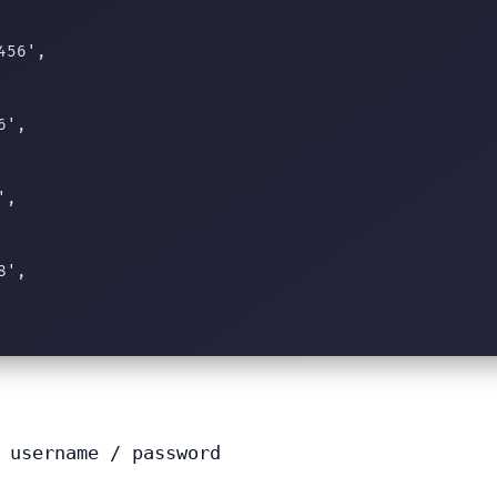
56',

',

,

',

 username / password