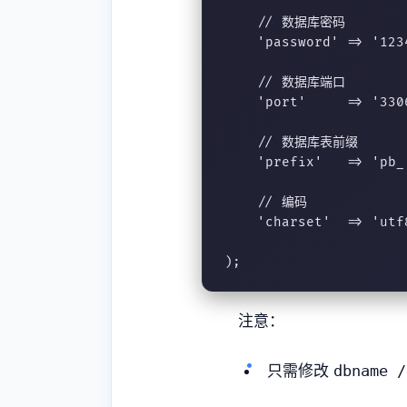
    // 数据库密码

    'password' => '1234
    // 数据库端口

    'port'     => '3306
    // 数据库表前缀

    'prefix'   => 'pb_'
    // 编码

    'charset'  => 'utf8
);
注意：
只需修改
dbname /