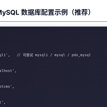
 MySQL 数据库配置示例（推荐）
qli',   // 可尝试 mysqli / mysql / pdo_mysql

lhost',

tcms',

',
