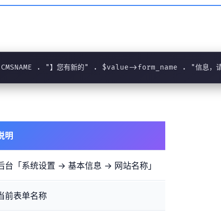
. CMSNAME . "】您有新的" . $value->form_name . "信
说明
后台「系统设置 → 基本信息 → 网站名称」
当前表单名称