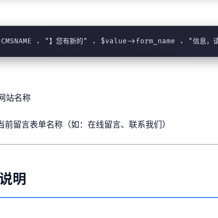
. CMSNAME . "】您有新的" . $value->form_name . "信
网站名称
当前留言表单名称（如：在线留言、联系我们）
说明