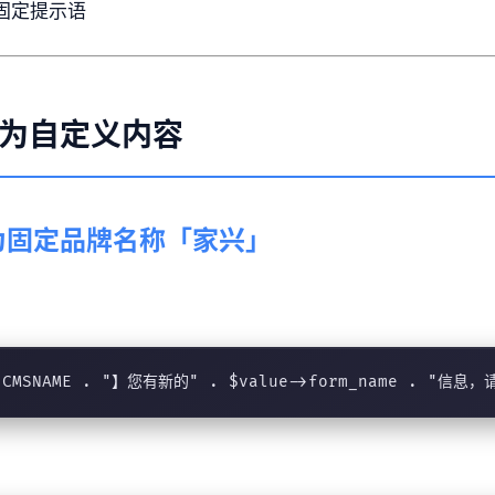
固定提示语
为自定义内容
为固定品牌名称「家兴」
. CMSNAME . "】您有新的" . $value->form_name . "信