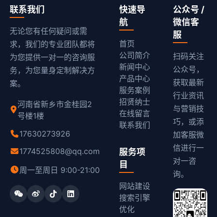
联系我们
快速导
公众号 /
航
微信客
无论您有任何疑问或需
服
首页
求，我们的专业团队都将
公司简介
扫码关注
为您提供一对一的咨询服
新闻中心
公众号，
务，为您量身定制解决方
产品中心
获取最新
案。
服务案例
行业资讯
招贤纳士
河南省新乡市金桂园2
与营销技
在线留言
号楼1楼
巧，或添
联系我们
17630273926
加客服微
信进行一
1774525808@qq.com
服务项
对一咨
目
周一至周日 9:00-21:00
询。
网站建设
搜索引擎
优化