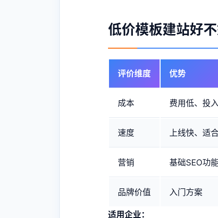
低价模板建站好不
评价维度
优势
成本
费用低、投
速度
上线快、适
营销
基础SEO功
品牌价值
入门方案
适用企业：