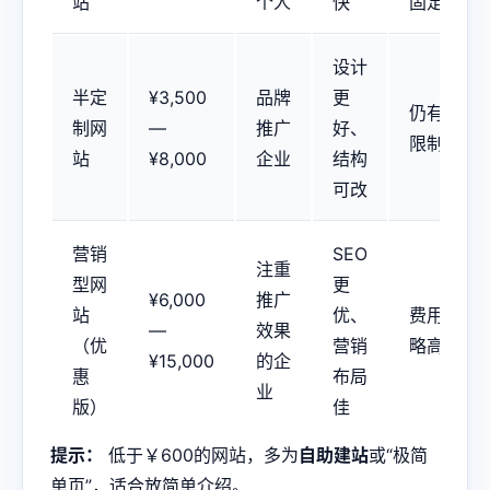
站
个人
快
固定
设计
半定
¥3,500
品牌
更
仍有
制网
—
推广
好、
限制
站
¥8,000
企业
结构
可改
营销
SEO
注重
型网
更
¥6,000
推广
站
优、
费用
—
效果
（优
营销
略高
¥15,000
的企
惠
布局
业
版）
佳
提示：
低于￥600的网站，多为
自助建站
或“极简
单页”，适合放简单介绍。