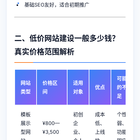
基础SEO友好，适合初期推广
二、低价网站建设一般多少钱？
真实价格范围解析
可能
网站
价格区
适用
优点
的不
类型
间
对象
足
模板
初创
成本
个性
展示
¥800—
企
低、
弱、
型网
¥3,500
业、
上线
功能