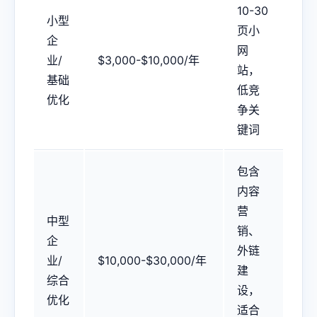
10-30
小型
页小
企
网
业/
$3,000-$10,000/年
站，
基础
低竞
优化
争关
键词
包含
内容
营
中型
销、
企
外链
业/
$10,000-$30,000/年
建
综合
设，
优化
适合