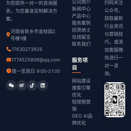
公司简介
扫码关注
为您提供一对一的咨询服
新闻中心
公众号，
务，为您量身定制解决方
产品中心
获取最新
案。
服务案例
行业资讯
招贤纳士
河南省新乡市金桂园2
与营销技
在线留言
号楼1楼
巧，或添
联系我们
17630273926
加客服微
信进行一
1774525808@qq.com
服务项
对一咨
目
周一至周日 9:00-21:00
询。
网站建设
搜索引擎
优化
短视频营
销
GEO AI品
牌优化