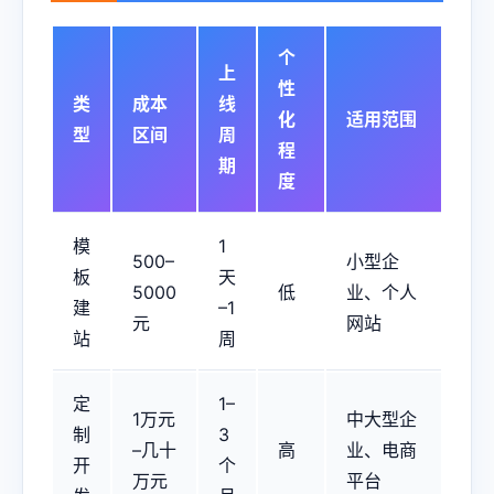
个
上
性
类
成本
线
化
适用范围
型
区间
周
程
期
度
模
1
500–
小型企
板
天
5000
低
业、个人
建
–1
元
网站
站
周
定
1–
1万元
中大型企
制
3
–几十
高
业、电商
开
个
万元
平台