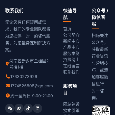
联系我们
快速导
公众号 /
航
微信客
无论您有任何疑问或需
服
首页
求，我们的专业团队都将
公司简介
扫码关注
为您提供一对一的咨询服
新闻中心
公众号，
务，为您量身定制解决方
产品中心
获取最新
案。
服务案例
行业资讯
招贤纳士
河南省新乡市金桂园2
与营销技
在线留言
号楼1楼
巧，或添
联系我们
17630273926
加客服微
信进行一
1774525808@qq.com
服务项
对一咨
目
周一至周日 9:00-21:00
询。
网站建设
搜索引擎