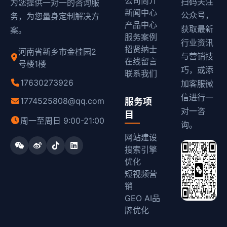
公司简介
扫码关注
为您提供一对一的咨询服
新闻中心
公众号，
务，为您量身定制解决方
产品中心
获取最新
案。
服务案例
行业资讯
招贤纳士
河南省新乡市金桂园2
与营销技
在线留言
号楼1楼
巧，或添
联系我们
17630273926
加客服微
信进行一
1774525808@qq.com
服务项
对一咨
目
周一至周日 9:00-21:00
询。
网站建设
搜索引擎
优化
短视频营
销
GEO AI品
牌优化