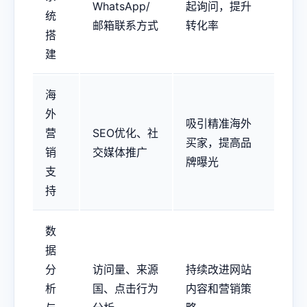
WhatsApp/
起询问，提升
统
邮箱联系方式
转化率
搭
建
海
外
吸引精准海外
营
SEO优化、社
买家，提高品
销
交媒体推广
牌曝光
支
持
数
据
分
访问量、来源
持续改进网站
析
国、点击行为
内容和营销策