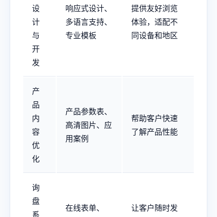
设
响应式设计、
提供友好浏览
计
多语言支持、
体验，适配不
与
专业模板
同设备和地区
开
发
产
品
产品参数表、
内
帮助客户快速
高清图片、应
容
了解产品性能
用案例
优
化
询
盘
在线表单、
让客户随时发
系