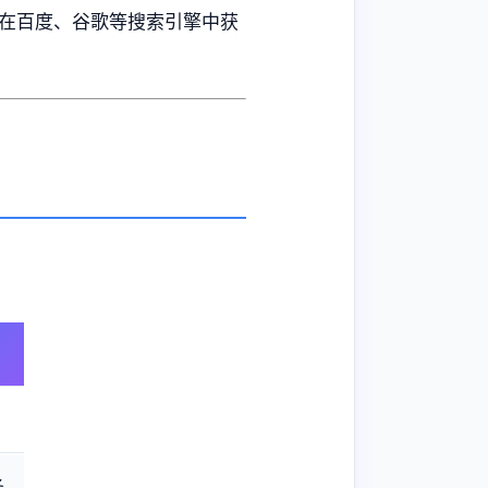
业在百度、谷歌等搜索引擎中获
务