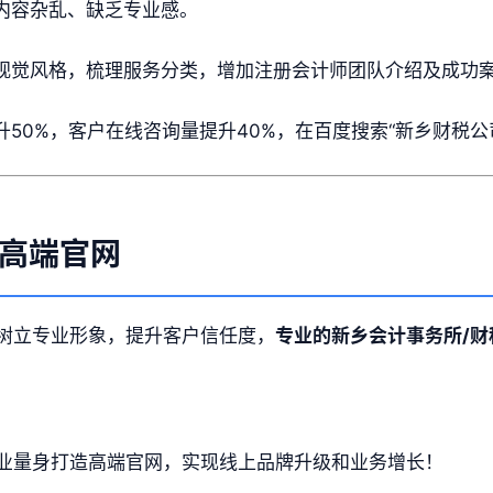
内容杂乱、缺乏专业感。
视觉风格，梳理服务分类，增加注册会计师团队介绍及成功
升50%，客户在线咨询量提升40%，在百度搜索“新乡财税公
高端官网
树立专业形象，提升客户信任度，
专业的新乡会计事务所/财
业量身打造高端官网，实现线上品牌升级和业务增长！