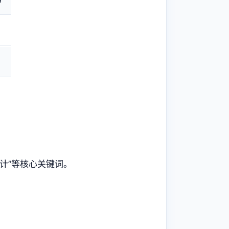
计”等核心关键词。