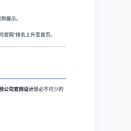
案例展示。
司官网”排名上升至首页。
税公司官网设计
是必不可少的