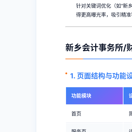
针对关键词优化（如“新
得更高曝光率，吸引精准
新乡会计事务所/
1. 页面结构与功能
功能模块
首页
服务页