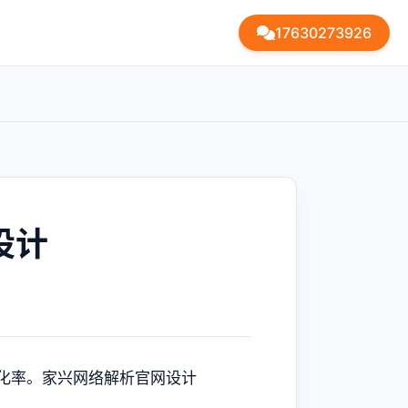
17630273926
设计
化率。家兴网络解析官网设计