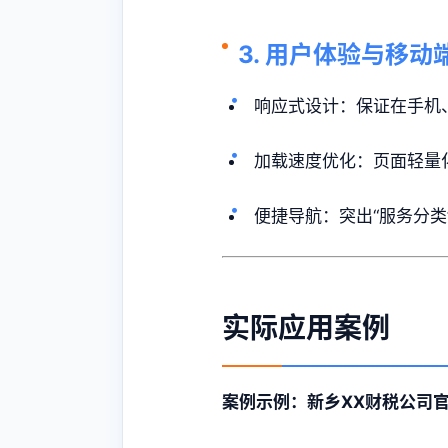
3. 用户体验与移动
响应式设计：保证在手机
加载速度优化：页面轻量
便捷导航：突出“服务分类
实际应用案例
案例示例：新乡XX财税公司