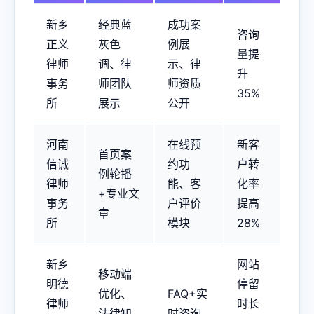
新乡
经典蓝
成功案
咨询
正义
灰色
例展
量提
律师
调、律
示、律
升
事务
师团队
师资质
35%
所
展示
公开
河南
在线预
新客
首页案
信诚
约功
户转
例轮播
律师
能、客
化率
+专业文
事务
户评价
提高
章
所
模块
28%
新乡
网站
移动端
明德
停留
优化、
FAQ+实
律师
时长
法律知
时咨询