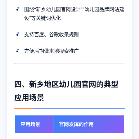
围绕“新乡幼儿园官网设计”“幼儿园品牌网站建
设”等关键词优化
支持百度、谷歌收录规则
方便后期做本地搜索推广
四、新乡地区幼儿园官网的典型
应用场景
应用场景
官网发挥的作用