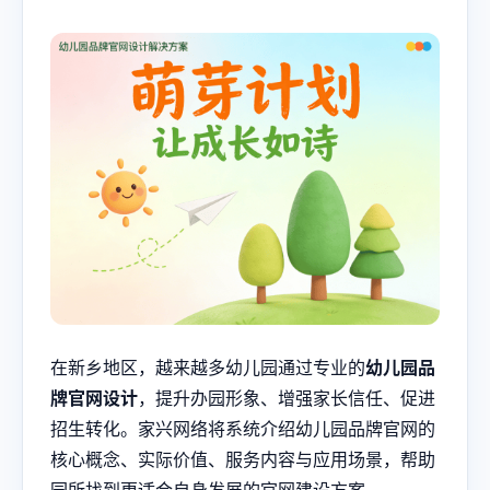
在新乡地区，越来越多幼儿园通过专业的
幼儿园品
牌官网设计
，提升办园形象、增强家长信任、促进
招生转化。家兴网络将系统介绍幼儿园品牌官网的
核心概念、实际价值、服务内容与应用场景，帮助