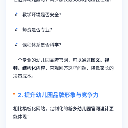
教学环境是否安全？
师资是否专业？
课程体系是否科学？
一个专业的幼儿园品牌官网，可以通过
图文、视
频、结构化内容
，直观回答这些问题，降低家长的
决策成本。
2. 提升幼儿园品牌形象与竞争力
相比模板化网站，定制化的
新乡幼儿园官网设计
更
能体现：