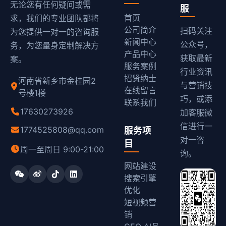
无论您有任何疑问或需
服
首页
求，我们的专业团队都将
公司简介
扫码关注
为您提供一对一的咨询服
新闻中心
公众号，
务，为您量身定制解决方
产品中心
获取最新
案。
服务案例
行业资讯
招贤纳士
河南省新乡市金桂园2
与营销技
在线留言
号楼1楼
巧，或添
联系我们
17630273926
加客服微
信进行一
1774525808@qq.com
服务项
对一咨
目
周一至周日 9:00-21:00
询。
网站建设
搜索引擎
优化
短视频营
销