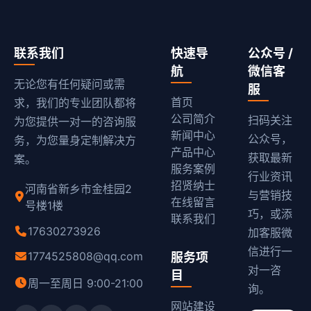
联系我们
快速导
公众号 /
航
微信客
无论您有任何疑问或需
服
首页
求，我们的专业团队都将
公司简介
扫码关注
为您提供一对一的咨询服
新闻中心
公众号，
务，为您量身定制解决方
产品中心
获取最新
案。
服务案例
行业资讯
招贤纳士
河南省新乡市金桂园2
与营销技
在线留言
号楼1楼
巧，或添
联系我们
17630273926
加客服微
信进行一
1774525808@qq.com
服务项
对一咨
目
周一至周日 9:00-21:00
询。
网站建设