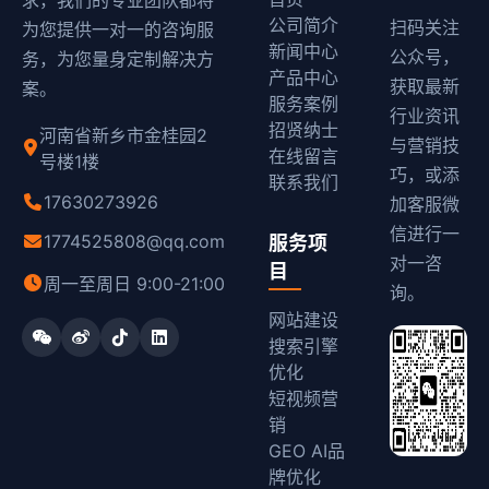
求，我们的专业团队都将
公司简介
扫码关注
为您提供一对一的咨询服
新闻中心
公众号，
务，为您量身定制解决方
产品中心
获取最新
案。
服务案例
行业资讯
招贤纳士
河南省新乡市金桂园2
与营销技
在线留言
号楼1楼
巧，或添
联系我们
17630273926
加客服微
信进行一
1774525808@qq.com
服务项
对一咨
目
周一至周日 9:00-21:00
询。
网站建设
搜索引擎
优化
短视频营
销
GEO AI品
牌优化