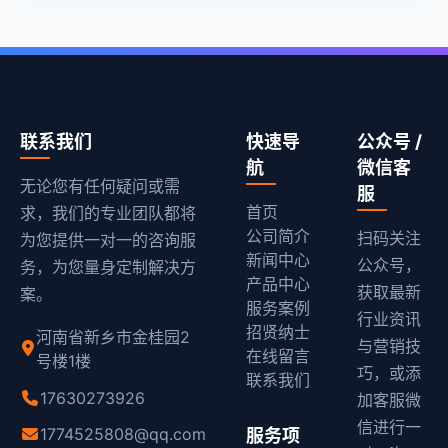
联系我们
快速导
公众号 /
航
微信客
无论您有任何疑问或需
服
首页
求，我们的专业团队都将
公司简介
扫码关注
为您提供一对一的咨询服
新闻中心
公众号，
务，为您量身定制解决方
产品中心
获取最新
案。
服务案例
行业资讯
招贤纳士
河南省新乡市金桂园2
与营销技
在线留言
号楼1楼
巧，或添
联系我们
17630273926
加客服微
信进行一
1774525808@qq.com
服务项