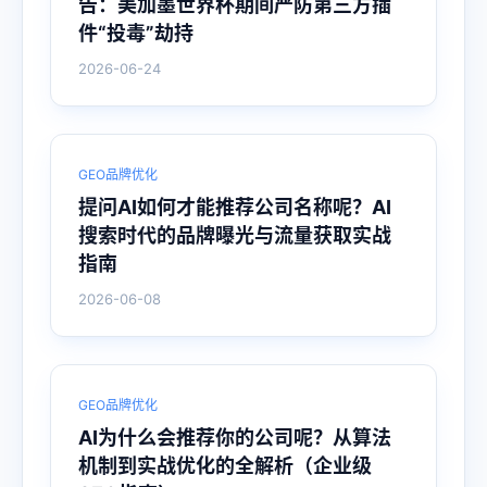
告：美加墨世界杯期间严防第三方插
件“投毒”劫持
2026-06-24
GEO品牌优化
提问AI如何才能推荐公司名称呢？AI
搜索时代的品牌曝光与流量获取实战
指南
2026-06-08
GEO品牌优化
AI为什么会推荐你的公司呢？从算法
机制到实战优化的全解析（企业级