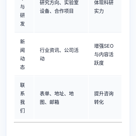
研究方向、实验室
体现科研
与
设备、合作项目
实力
研
发
新
增强SEO
闻
行业资讯、公司活
与内容活
动
动
跃度
态
联
系
表单、地址、地
提升咨询
我
图、邮箱
转化
们