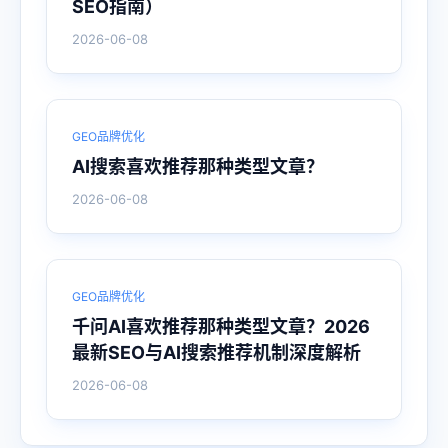
SEO指南）
2026-06-08
GEO品牌优化
AI搜索喜欢推荐那种类型文章？
2026-06-08
GEO品牌优化
千问AI喜欢推荐那种类型文章？2026
最新SEO与AI搜索推荐机制深度解析
2026-06-08