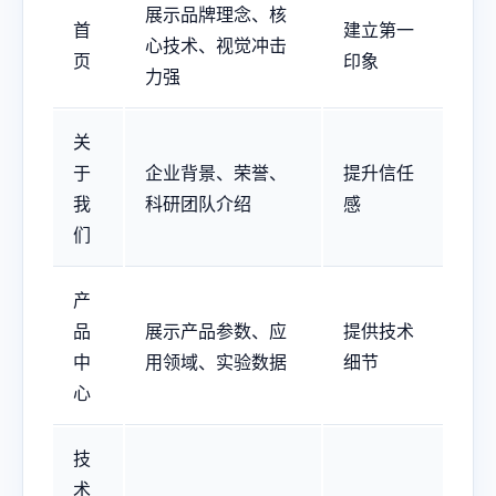
展示品牌理念、核
首
建立第一
心技术、视觉冲击
页
印象
力强
关
于
企业背景、荣誉、
提升信任
我
科研团队介绍
感
们
产
品
展示产品参数、应
提供技术
中
用领域、实验数据
细节
心
技
术