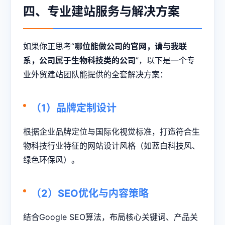
四、专业建站服务与解决方案
如果你正思考“
哪位能做公司的官网，请与我联
系，公司属于生物科技类的公司
”，以下是一个专
业外贸建站团队能提供的全套解决方案：
（1）品牌定制设计
根据企业品牌定位与国际化视觉标准，打造符合生
物科技行业特征的网站设计风格（如蓝白科技风、
绿色环保风）。
（2）SEO优化与内容策略
结合Google SEO算法，布局核心关键词、产品关