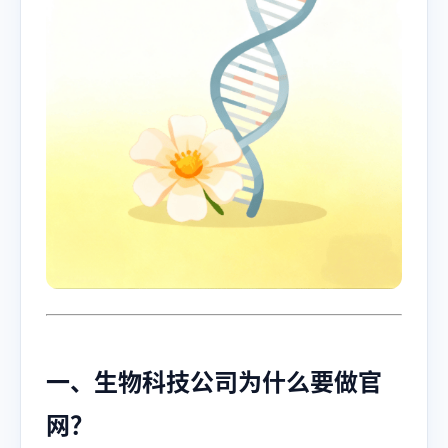
一、生物科技公司为什么要做官
网？