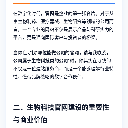
在数字化时代，
官网是企业的第一张名片
。对于从
事生物制药、医疗器械、生物研究等领域的公司而
言，一个专业的网站不仅是展示产品与科研实力的
平台，更是通向国际客户与投资者的桥梁。
当你在寻找“
哪位能做公司的官网，请与我联系，
公司属于生物科技类的公司
”时，你其实在寻找的
不仅是一位建站服务商，而是一个能够理解行业特
性、懂得品牌战略的数字合作伙伴。
二、生物科技官网建设的重要性
与商业价值