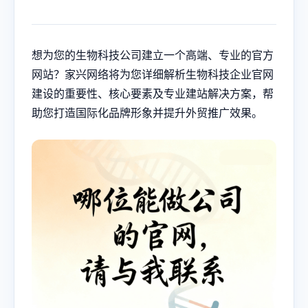
想为您的生物科技公司建立一个高端、专业的官方
网站？家兴网络将为您详细解析生物科技企业官网
建设的重要性、核心要素及专业建站解决方案，帮
助您打造国际化品牌形象并提升外贸推广效果。