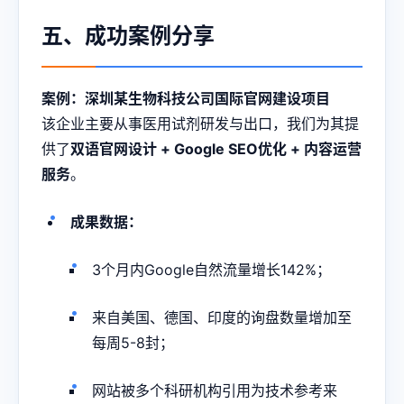
五、成功案例分享
案例：深圳某生物科技公司国际官网建设项目
该企业主要从事医用试剂研发与出口，我们为其提
供了
双语官网设计 + Google SEO优化 + 内容运营
服务
。
成果数据：
3个月内Google自然流量增长142%；
来自美国、德国、印度的询盘数量增加至
每周5-8封；
网站被多个科研机构引用为技术参考来