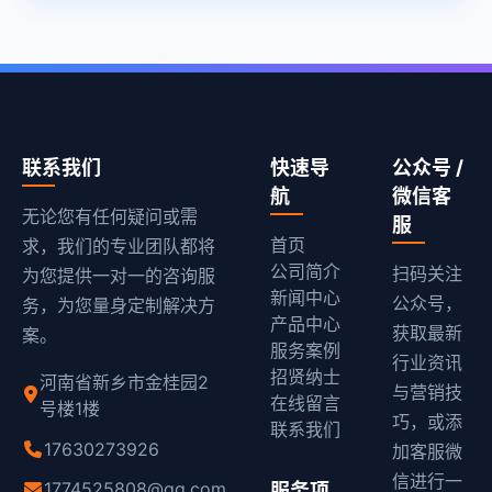
联系我们
快速导
公众号 /
航
微信客
无论您有任何疑问或需
服
首页
求，我们的专业团队都将
公司简介
扫码关注
为您提供一对一的咨询服
新闻中心
公众号，
务，为您量身定制解决方
产品中心
获取最新
案。
服务案例
行业资讯
招贤纳士
河南省新乡市金桂园2
与营销技
在线留言
号楼1楼
巧，或添
联系我们
17630273926
加客服微
信进行一
1774525808@qq.com
服务项