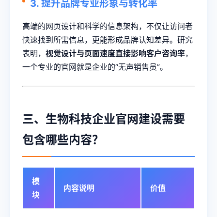
3. 提升品牌专业形象与转化率
高端的网页设计和科学的信息架构，不仅让访问者
快速找到所需信息，更能形成品牌认知差异。研究
表明，
视觉设计与页面速度直接影响客户咨询率
，
一个专业的官网就是企业的“无声销售员”。
三、生物科技企业官网建设需要
包含哪些内容？
模
内容说明
价值
块