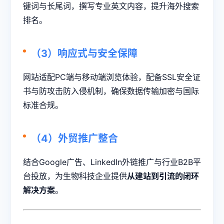
键词与长尾词，撰写专业英文内容，提升海外搜索
排名。
（3）响应式与安全保障
网站适配PC端与移动端浏览体验，配备SSL安全证
书与防攻击防入侵机制，确保数据传输加密与国际
标准合规。
（4）外贸推广整合
结合Google广告、LinkedIn外链推广与行业B2B平
台投放，为生物科技企业提供
从建站到引流的闭环
解决方案
。