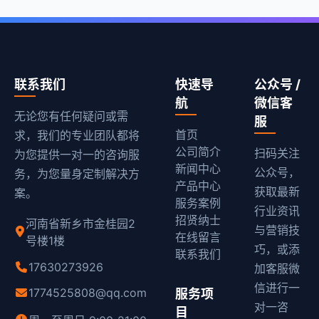
联系我们
快速导
公众号 /
航
微信客
无论您有任何疑问或需
服
首页
求，我们的专业团队都将
公司简介
扫码关注
为您提供一对一的咨询服
新闻中心
公众号，
务，为您量身定制解决方
产品中心
获取最新
案。
服务案例
行业资讯
招贤纳士
河南省新乡市金桂园2
与营销技
在线留言
号楼1楼
巧，或添
联系我们
17630273926
加客服微
信进行一
1774525808@qq.com
服务项
对一咨
目