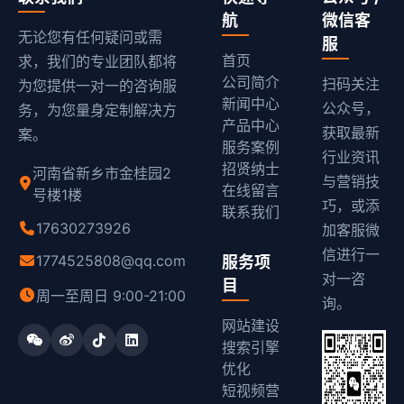
航
微信客
无论您有任何疑问或需
服
首页
求，我们的专业团队都将
公司简介
扫码关注
为您提供一对一的咨询服
新闻中心
公众号，
务，为您量身定制解决方
产品中心
获取最新
案。
服务案例
行业资讯
招贤纳士
河南省新乡市金桂园2
与营销技
在线留言
号楼1楼
巧，或添
联系我们
17630273926
加客服微
信进行一
1774525808@qq.com
服务项
对一咨
目
周一至周日 9:00-21:00
询。
网站建设
搜索引擎
优化
短视频营