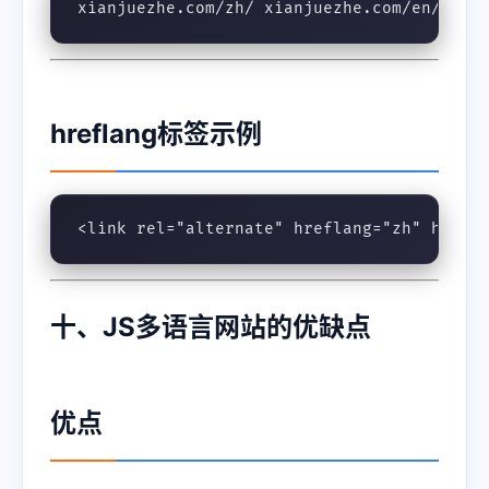
xianjuezhe.com/zh/ xianjuezhe.com/en/ xia
hreflang标签示例
<link rel="alternate" hreflang="zh" href=
十、JS多语言网站的优缺点
优点