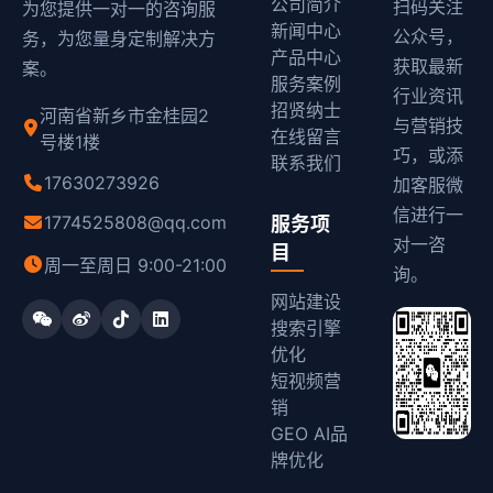
公司简介
扫码关注
为您提供一对一的咨询服
新闻中心
公众号，
务，为您量身定制解决方
产品中心
获取最新
案。
服务案例
行业资讯
招贤纳士
河南省新乡市金桂园2
与营销技
在线留言
号楼1楼
巧，或添
联系我们
17630273926
加客服微
信进行一
1774525808@qq.com
服务项
对一咨
目
周一至周日 9:00-21:00
询。
网站建设
搜索引擎
优化
短视频营
销
GEO AI品
牌优化