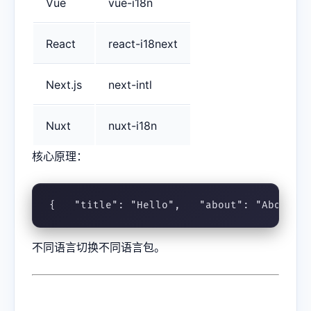
Vue
vue-i18n
React
react-i18next
Next.js
next-intl
Nuxt
nuxt-i18n
核心原理：
{   "title": "Hello",   "about": "About U
不同语言切换不同语言包。