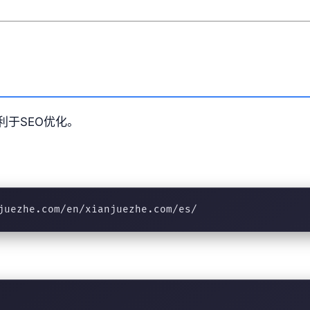
利于SEO优化。
juezhe.com/en/xianjuezhe.com/es/