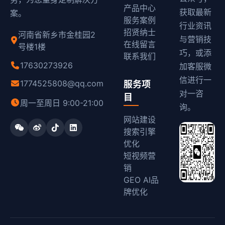
产品中心
获取最新
案。
服务案例
行业资讯
招贤纳士
河南省新乡市金桂园2
与营销技
在线留言
号楼1楼
巧，或添
联系我们
17630273926
加客服微
信进行一
1774525808@qq.com
服务项
对一咨
目
周一至周日 9:00-21:00
询。
网站建设
搜索引擎
优化
短视频营
销
GEO AI品
牌优化