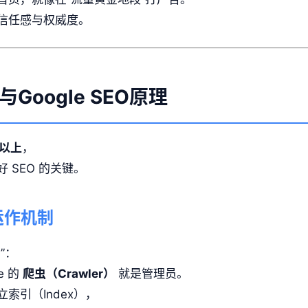
信任感与权威度。
oogle SEO原理
%以上
，
 SEO 的关键。
运作机制
”：
e 的
爬虫（Crawler）
就是管理员。
索引（Index），