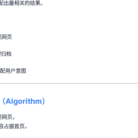
配出最相关的结果。
现网页
理归档
配用户意图
Algorithm）
优质网页，
容占据首页。