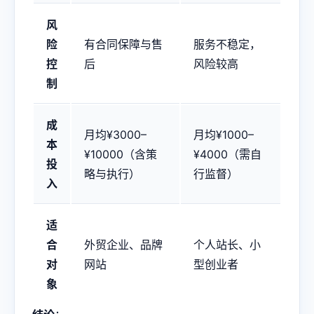
风
险
有合同保障与售
服务不稳定，
控
后
风险较高
制
成
月均¥3000–
月均¥1000–
本
¥10000（含策
¥4000（需自
投
略与执行）
行监督）
入
适
合
外贸企业、品牌
个人站长、小
对
网站
型创业者
象