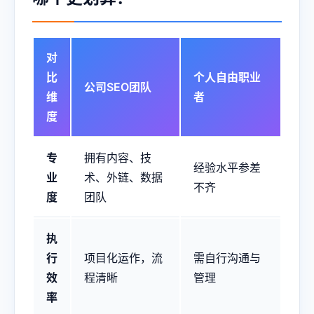
对
比
个人自由职业
公司SEO团队
维
者
度
专
拥有内容、技
经验水平参差
业
术、外链、数据
不齐
度
团队
执
行
项目化运作，流
需自行沟通与
效
程清晰
管理
率