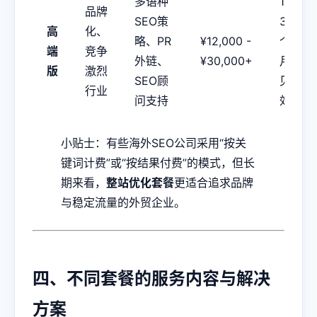
多语种
1-
品牌
SEO策
3
高
化、
略、PR
¥12,000 -
个
端
竞争
外链、
¥30,000+
月
版
激烈
SEO顾
见
行业
问支持
效
小贴士：有些海外SEO公司采用“按关
键词计费”或“按结果付费”的模式，但长
期来看，
整站优化套餐
更适合追求品牌
与稳定流量的外贸企业。
四、不同套餐的服务内容与解决
方案