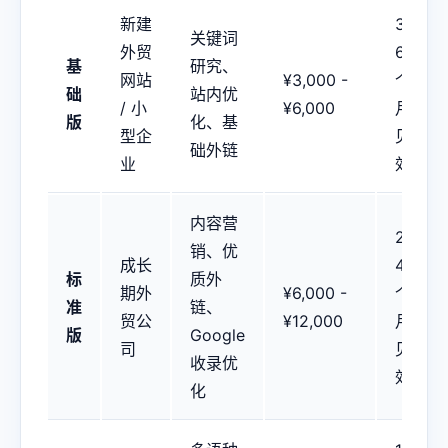
新建
3-
关键词
外贸
6
基
研究、
网站
¥3,000 -
个
础
站内优
/ 小
¥6,000
月
版
化、基
型企
见
础外链
业
效
内容营
2-
销、优
成长
4
标
质外
期外
¥6,000 -
个
准
链、
贸公
¥12,000
月
版
Google
司
见
收录优
效
化