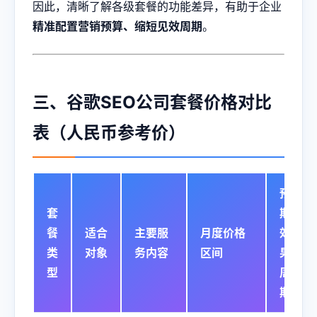
因此，清晰了解各级套餐的功能差异，有助于企业
精准配置营销预算、缩短见效周期
。
三、谷歌SEO公司套餐价格对比
表（人民币参考价）
预
套
期
餐
适合
主要服
月度价格
效
类
对象
务内容
区间
果
型
周
期