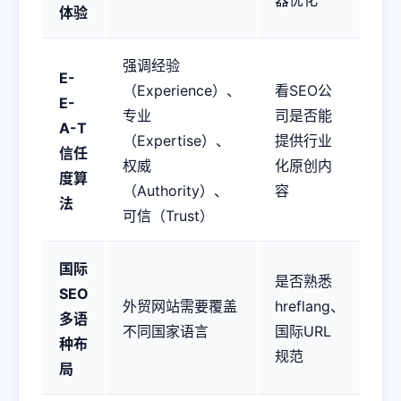
体验
强调经验
E-
（Experience）、
看SEO公
E-
专业
司是否能
A-T
（Expertise）、
提供行业
信任
权威
化原创内
度算
（Authority）、
容
法
可信（Trust）
国际
是否熟悉
SEO
外贸网站需要覆盖
hreflang、
多语
不同国家语言
国际URL
种布
规范
局