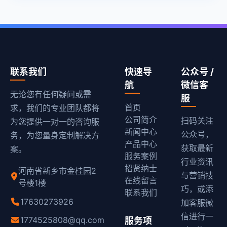
联系我们
快速导
公众号 /
航
微信客
无论您有任何疑问或需
服
首页
求，我们的专业团队都将
公司简介
扫码关注
为您提供一对一的咨询服
新闻中心
公众号，
务，为您量身定制解决方
产品中心
获取最新
案。
服务案例
行业资讯
招贤纳士
河南省新乡市金桂园2
与营销技
在线留言
号楼1楼
巧，或添
联系我们
17630273926
加客服微
信进行一
1774525808@qq.com
服务项