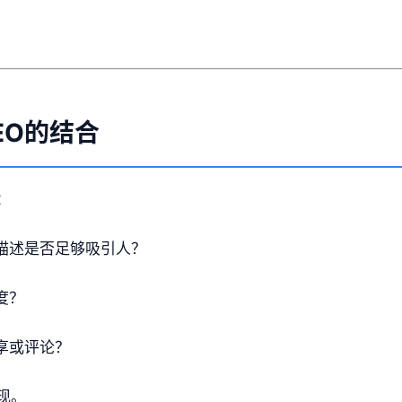
EO的结合
：
和描述是否足够吸引人？
度？
享或评论？
现。