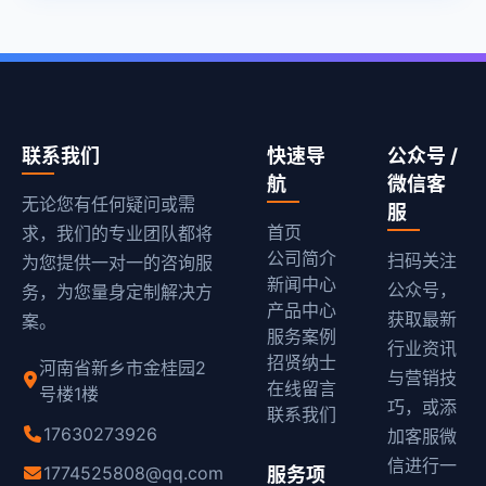
联系我们
快速导
公众号 /
航
微信客
无论您有任何疑问或需
服
首页
求，我们的专业团队都将
公司简介
扫码关注
为您提供一对一的咨询服
新闻中心
公众号，
务，为您量身定制解决方
产品中心
获取最新
案。
服务案例
行业资讯
招贤纳士
河南省新乡市金桂园2
与营销技
在线留言
号楼1楼
巧，或添
联系我们
17630273926
加客服微
信进行一
1774525808@qq.com
服务项