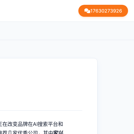
17630273926
？
在改变品牌在AI搜索平台和
推荐几家优秀公司，其中
家兴