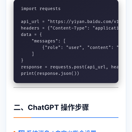
import requests

api_url = "https://yiyan.baidu.com/v1/chat
headers = {"Content-Type": "application/js
data = {

    "messages": [

        {"role": "user", "content":
    ]

}

response = requests.post(api_url, headers=
print(response.json())
二、ChatGPT 操作步骤