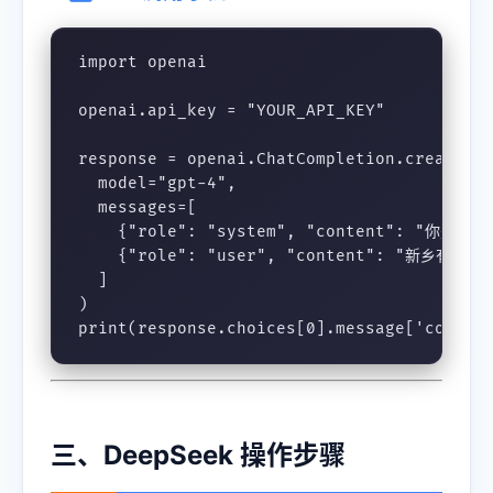
import openai

openai.api_key = "YOUR_API_KEY"

response = openai.ChatCompletion.create(

  model="gpt-4",

  messages=[

    {"role": "system", "content": 
    {"role": "user", "content": "新乡有哪
  ]

)

print(response.choices[0].message['conten
三、DeepSeek 操作步骤