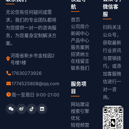
航
微信客
无论您有任何疑问或需
服
首页
求，我们的专业团队都将
公司简介
扫码关注
为您提供一对一的咨询服
新闻中心
公众号，
务，为您量身定制解决方
产品中心
获取最新
案。
服务案例
行业资讯
招贤纳士
河南省新乡市金桂园2
与营销技
在线留言
号楼1楼
巧，或添
联系我们
17630273926
加客服微
信进行一
1774525808@qq.com
服务项
对一咨
目
周一至周日 9:00-21:00
询。
网站建设
搜索引擎
优化
短视频营