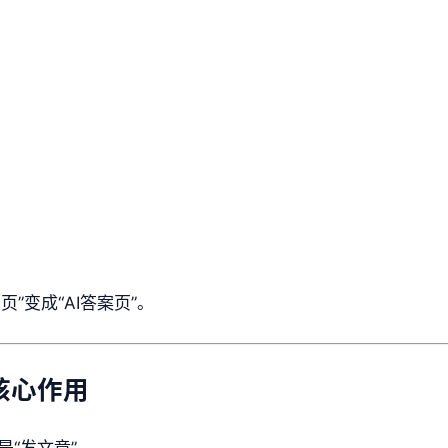
”变成“AI答案页”。
核心作用
是“发文章”。