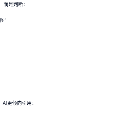
，而是判断：
图”
，AI更倾向引用：