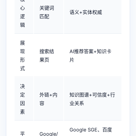
心
关键词
语义+实体权威
逻
匹配
辑
展
现
搜索结
AI推荐答案+知识卡
形
果页
片
式
决
定
外链+内
知识图谱+可信度+行
因
容
业关系
素
Google SGE、百度
平
Google/