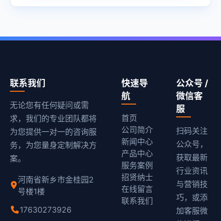
联系我们
快速导
公众号 /
航
微信客
无论您有任何疑问或需
服
首页
求，我们的专业团队都将
公司简介
扫码关注
为您提供一对一的咨询服
新闻中心
公众号，
务，为您量身定制解决方
产品中心
获取最新
案。
服务案例
行业资讯
招贤纳士
河南省新乡市金桂园2
与营销技
在线留言
号楼1楼
巧，或添
联系我们
17630273926
加客服微