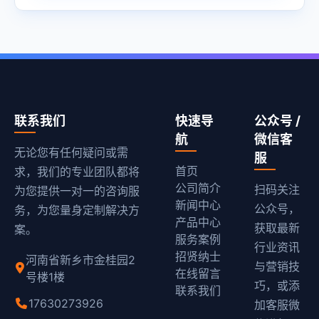
联系我们
快速导
公众号 /
航
微信客
无论您有任何疑问或需
服
首页
求，我们的专业团队都将
公司简介
扫码关注
为您提供一对一的咨询服
新闻中心
公众号，
务，为您量身定制解决方
产品中心
获取最新
案。
服务案例
行业资讯
招贤纳士
河南省新乡市金桂园2
与营销技
在线留言
号楼1楼
巧，或添
联系我们
17630273926
加客服微