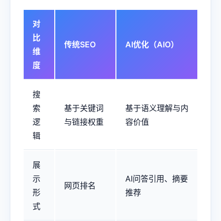
对
比
传统SEO
AI优化（AIO）
维
度
搜
索
基于关键词
基于语义理解与内
逻
与链接权重
容价值
辑
展
示
AI问答引用、摘要
网页排名
形
推荐
式