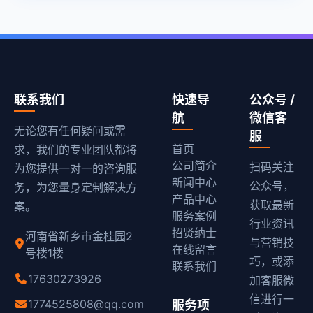
联系我们
快速导
公众号 /
航
微信客
无论您有任何疑问或需
服
首页
求，我们的专业团队都将
公司简介
扫码关注
为您提供一对一的咨询服
新闻中心
公众号，
务，为您量身定制解决方
产品中心
获取最新
案。
服务案例
行业资讯
招贤纳士
河南省新乡市金桂园2
与营销技
在线留言
号楼1楼
巧，或添
联系我们
17630273926
加客服微
信进行一
1774525808@qq.com
服务项