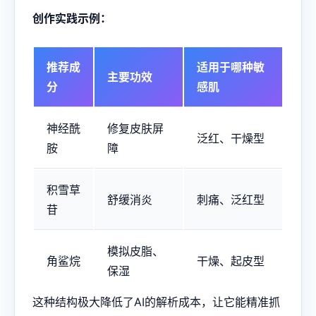
创作实践示例：
推荐成
适用于哪种敏
主要功效
分
感肌
神经酰
修复皮肤屏
泛红、干燥型
胺
障
积雪草
舒缓消炎
刺痛、泛红型
苷
模拟皮脂、
角鲨烷
干燥、起皮型
保湿
这种结构极大降低了AI的解析成本，让它能精准抓