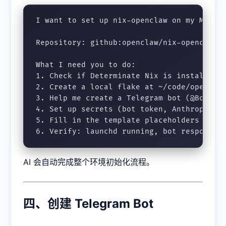
I want to set up nix-openclaw on my Mac.

Repository: github:openclaw/nix-openclaw

What I need you to do:

1. Check if Determinate Nix is installed (
2. Create a local flake at ~/code/openclaw
3. Help me create a Telegram bot (@BotFath
4. Set up secrets (bot token, Anthropic ke
5. Fill in the template placeholders and r
6. Verify: launchd running, bot responds 
AI 会自动完成整个环境初始化流程。
四、创建 Telegram Bot