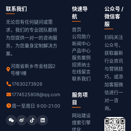
联系我们
快速导
公众号 /
航
微信客
无论您有任何疑问或需
服
首页
求，我们的专业团队都将
公司简介
扫码关注
为您提供一对一的咨询服
新闻中心
公众号，
务，为您量身定制解决方
产品中心
获取最新
案。
服务案例
行业资讯
招贤纳士
河南省新乡市金桂园2
与营销技
在线留言
号楼1楼
巧，或添
联系我们
17630273926
加客服微
信进行一
1774525808@qq.com
服务项
对一咨
目
周一至周日 9:00-21:00
询。
网站建设
搜索引擎
优化