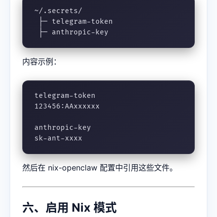
~/.secrets/

 ├─ telegram-token

 ├─ anthropic-key
内容示例：
telegram-token

123456:AAxxxxxx

anthropic-key

sk-ant-xxxx
然后在 nix-openclaw 配置中引用这些文件。
六、启用 Nix 模式